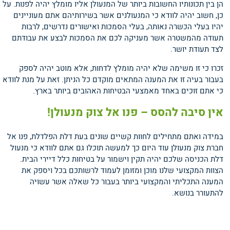
הן בין תכונותיו החשובות ביותר של המנעולן אליו מומלץ יהיה לפנות. על
כן, חשוב יהיה לוודא כי המנעולנים אשר בשירותיהם אתם מעוניינים
יהיו בעלי הכשרה נאותה, בעלי הסמכות ואישורים נדרשים, לרבות
תעודה מהמשטרה אשר מעניקה לכם את הסמכות לבצע את עבודתם
לצד תעודת יושר.
זכרו כי זו משימה שלא יהיה מומלץ לדחות, אלא מוטב יהיה לספק
בעבור בעיה זו את המענה המתאים מוקדם כל הניתן. זאת על מנת לוודא
כי אתם זוכים באחד מאמצעי הבטיחות האהובים ביותר בארץ.
אין סיבה להסס – פנו אל צוק מנעולן!
במידה ואתם מתחילים לחוות קשיים שונים בעת דלת הפלדלת, פנו אל
חברת צוק מנעולן עוד היום כך למעשה תוכלו גם אתם לוודא כי מנעול
דלת הכניסה שלכם יהיה תקין וישמור על בטיחות כלל דיירי הבית.
הצוות המקצועי שלנו מוכן ומזומן לעמוד לרשותכם בכל ויספק את
המענה התכליתי והמקצועי ביותר בעבור כל שאלה אשר עשויה
להתעורר בנושא.