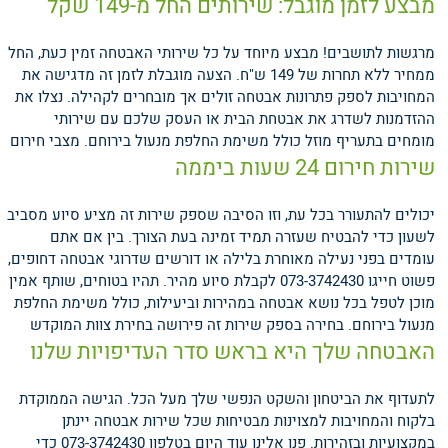
מבצע לזמן מוגבל: שירותים החל מ-149 שקל
מרגשות לתושבים! מבצע מיוחד על כל שירותי האבטחה זמין כעת, החל
ממחיר ללא תחרות של 149 ש"ח. הצעה מוגבלת לזמן זה מדגישה את
המחויבות לספק פתרונות אבטחה זולים אך מובחרים לקהילה. נצלו את
ההזדמנות לשדרג את אבטחת הבית או העסק שלכם עם שירותי
מומחים בתעריף מוזל כולל משימת החלפת מנעול בירוחם.
מצבי חירום
שירות חירום 24 שעות ביממה
יכולים להתעורר בכל עת, וזו הסיבה שספק שירות זה מציע סיוע מסביב
לשעון כדי להבטיח שעזרה תמיד זמינה בעת הצורך. בין אם אתם
עומדים בפני נעילה מאוחרת בלילה או דורשים שדרוגי אבטחה דחופים,
פשוט חייגו 073-3742430 לקבלת סיוע מהיר. תהיו בטוחים, שותף אמין
מוכן לטפל בכל נושא אבטחה במהירות וביעילות, כולל משימת החלפת
מנעול בירוחם.
בחירה בספק שירות זה פירושה בחירת צוות המוקדש
האבטחה שלך היא בראש סדר העדיפויות שלנו
לתעדוף את הביטחון והשקט הנפשי שלך מעל הכל. הגישה הממוקדת
בלקוח והמחויבות למצוינות מבטיחות שכל שירות אבטחה יינתן
במקצועיות ובזהירות. פנו אלינו עוד היום בטלפון 073-3742430 כדי