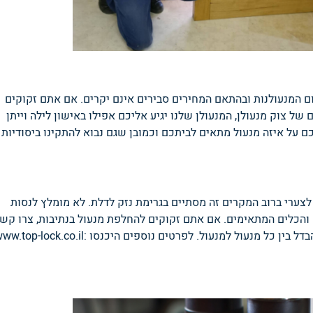
 המנעולנות ובהתאם המחירים סבירים אינם יקרים. אם אתם זקוקים
ל צוק מנעולן, המנעולן שלנו יגיע אליכם אפילו באישון לילה וייתן
ם על איזה מנעול מתאים לביתכם וכמובן שגם נבוא להתקינו ביסודיות
צערי ברוב המקרים זה מסתיים בגרימת נזק לדלת. לא מומלץ לנסות
 והכלים המתאימים. אם אתם זקוקים להחלפת מנעול בנתיבות, צרו קש
 מנעול למנעול. לפרטים נוספים היכנסו :www.top-lock.co.il