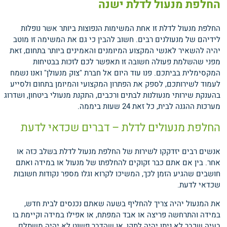
החלפת מנעול לדלת ישנה
החלפת מנעול לדלת זו אחת המשימות הנפוצות ביותר אשר נופלות
לידיהם של מנעולנים רבים. חשוב להבין כי גם את המשימה זו מוטב
יהיה להשאיר לאנשי המקצוע המיומנים והאמינים ביותר בתחום, זאת
מפני שהשלמת פעולה חשובה זו תאפשר לכם לזכות בבטיחות
המקסימלית בביתכם. פנו עוד היום אל חברת "צוק מנעולן" ואנו נשמח
לעמוד לשירותכם, לספק את הפתרון המקצועי והמיומן בתחום ולסייע
בהענקת שירותי מנעולנות לבתים ורכבים, התקנת מנעולי ביטחון, ושדרוג
מערכות ההגנה לבית, כל זאת 24 שעות ביממה.
החלפת מנעולים לדלת – דברים שכדאי לדעת
אנשים רבים יזדקקו לשירות של החלפת מנעול לדלת בשלב כזה או
אחר. בין אם אתם כבר זקוקים להחלפתו של מנעול או במידה ואתם
חושבים שהגיע הזמן לכך, המשיכו לקרוא וגלו מספר נקודות חשובות
שכדאי לדעת.
את המנעול יהיה צריך להחליף בשעה שאתם נכנסים לבית חדש,
במידה והתרחשה פריצה או אבד המפתח, או אפילו במידה וקיימת בו
בעיה שכבר לא ניתן יהיה לתקן, או שהדבר פשוט לא יהיה משתלם.