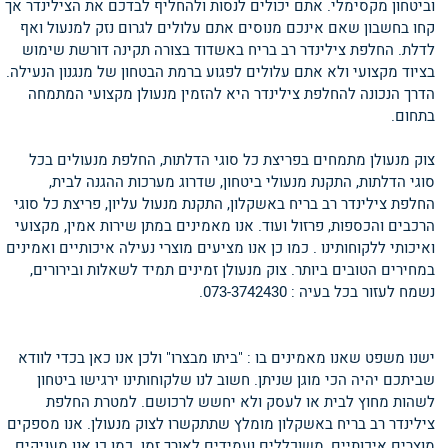
וביטחון מקסימלי. אתם יכולים לנסות ולהחליף לבדכם את הצילינדר אך
קחו בחשבון שאם אינכם מנוסים אתם עלולים לגרום נזק למנעול ואף
לדלת. החלפת צילינדר רב בריח באשדוד בצורה תקינה דורשת שימוש
בציוד מקצועי ולא אתם עלולים לפגוע ברמת הבטחון של מנגנון הנעילה.
הדרך הנכונה להחלפת צילינדר היא להזמין מנעולן מקצועי המתמחה
בתחום.
צוק מנעולן מתמחים בפריצת כל סוגי הדלתות, החלפת מנעולים בכל
סוגי הדלתות, התקנת מנעולי ביטחון, שדרוג מערכות ההגנה לבית,
החלפת צילינדר רב בריח באשקלון, התקנת מנעול עליון, פריצת כל סוגי
הרכבים והכספות, פרזול ועוד. אנו מאמינים במתן שירות אמין, מקצועי
ואיכותי ללקוחותינו . כמו כן אנו מציעים מוצרי נעילה איכותיים ואמינים
במחירים הטובים ביותר. צוק מנעולן זמינים תמיד לשאלות ובירורים,
נשמח לעזור בכל בעיה : 073-3742430.
ישנו משפט שאנו מאמינים בו : "ביתו מבצרו" ולכן אנו כאן בכדי לוודא
שביתכם יהיה הכי מוגן שניתן. חשוב לנו שלקוחותינו ירגישו ביטחון
לשהות מחוץ לבית או לעסק ולא יחשש לרכושם. למטרת החלפת
צילינדר רב בריח באשקלון מומלץ שתתקשרו לצוק מנעולן. אנו מספקים
מוצרים איכותיים, משוכללים ועמידים לאורך זמן. כמו כן אנו מעניקים