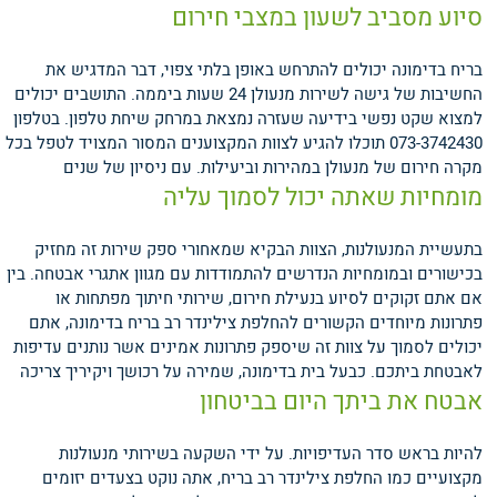
סיוע מסביב לשעון במצבי חירום
בריח בדימונה יכולים להתרחש באופן בלתי צפוי, דבר המדגיש את
החשיבות של גישה לשירות מנעולן 24 שעות ביממה. התושבים יכולים
למצוא שקט נפשי בידיעה שעזרה נמצאת במרחק שיחת טלפון. בטלפון
073-3742430 תוכלו להגיע לצוות המקצוענים המסור המצויד לטפל בכל
מקרה חירום של מנעולן במהירות וביעילות.
עם ניסיון של שנים
מומחיות שאתה יכול לסמוך עליה
בתעשיית המנעולנות, הצוות הבקיא שמאחורי ספק שירות זה מחזיק
בכישורים ובמומחיות הנדרשים להתמודדות עם מגוון אתגרי אבטחה. בין
אם אתם זקוקים לסיוע בנעילת חירום, שירותי חיתוך מפתחות או
פתרונות מיוחדים הקשורים להחלפת צילינדר רב בריח בדימונה, אתם
יכולים לסמוך על צוות זה שיספק פתרונות אמינים אשר נותנים עדיפות
לאבטחת ביתכם.
כבעל בית בדימונה, שמירה על רכושך ויקיריך צריכה
אבטח את ביתך היום בביטחון
להיות בראש סדר העדיפויות. על ידי השקעה בשירותי מנעולנות
מקצועיים כמו החלפת צילינדר רב בריח, אתה נוקט בצעדים יזומים