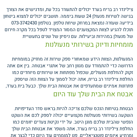
צילינדר רב בריח בערד יכולים להתעורר בכל עת, ומדגישים את הצורך
בגישה לשירות מנעולן 24 שעות ביממה. תושבים יכולים למצוא ביטחון
בידיעה שעזרה נמצאת במרחק שיחת טלפון. בטלפון 073-3742430
תוכלו להגיע לצוות המקצוענים המסור המצויד לטפל בכל מקרה חירום
של מנעולן במהירות וביעילות.
עם ניסיון של שנים בתעשיית
מומחיות ודיוק בשירותי מנעולנות
המנעולנות, הצוות הידע שמאחורי ספק שירות זה מחזיק במומחיות
הדרושה כדי להתמודד עם מגוון רחב של אתגרי אבטחה. בין אם אתה
זקוק להחלפת מנעולים, שכפול מפתחות או שירותים מיוחדים כמו
החלפת צילינדר רב בריח, אתה יכול לסמוך על הצוות הזה שיספק
פתרונות אמינים שמתעדפים את אבטחת הבית שלך.
כבעל בית בערד,
אבטח את הבית שלך עוד היום
הבטחת בטיחות הנכס שלכם צריכה להיות בראש סדר העדיפויות.
השקעה בשירותי מנעולנות מקצועיים יכולה לספק לכם את השקט
הנפשי שהבית שלכם מוגן היטב. על ידי נקיטת צעדים יזומים כמו
החלפת צילינדר רב בריח בערד, אתה משפר את אבטחת הבית שלך
ומרתיע איומים פוטנציאליים. פנו למומחים עוד היום כדי לבצר את