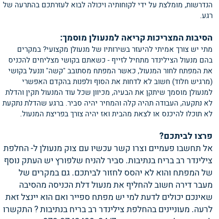
הנדרשות, מומלצת על ידי לקוחותיה ויכולה לבוא לעזרתכם בהתרעה של
רגע.
הסיבות המצריכות קריאה למנעולן מוסמך:
מתי יש צורך אמיתי להיעזר בשירותיו של מנעולן מקצועי? במקרים
בהם מנעול הצילינדר מתחיל לזייף - כשאתם בקושי מצליחים להכניס
את המפתח לחור המנעול, כאשר המפתח מסתובב "קשה" וננעל בקושי
(מרגיש חלוד) חשוב לא לדחות את הסוף ולפנות בהקדם האפשרי
למנעולן מוסמך שיתקן את הבעיה, מכיוון שכל עוד המנעול תקין והדלת
לא נתקעה, העבודה תהיה קלה והמחיר יהיה סביר. ברגע שהדלת נתקעת
לא תוכלו להיכנס או לצאת מהבית ואז יהיה צורך בפריצת המנעול.
פרצו לביתכם?
אל תחשבו פעמיים וצרו קשר עכשיו עם צוק מנעולן ל- החלפת
צילינדר רב בריח בנתיבות. סביר להניח שלפורץ יש העתק נוסף
של המפתח והוא לא יהסס לחזור לביתכם. גם במקרים של
מעבר דירה חשוב להחליף את מנעול דלת הכניסה מהסיבה
שאינכם יכולים לדעת למי יש מפתח ספייר ואם הוא יינצל זאת
לרעה. מעוניינים בהחלפת צילינדר רב בריח בנתיבות ? התקשרו