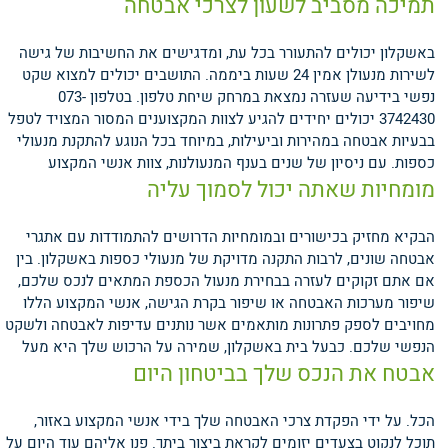
תמיכה מסביב לשעון לצרכי אבטחה
באשקלון יכולים להתעורר בכל עת, ומדגישים את החשיבות של גישה
לשירות מנעולן אמין 24 שעות ביממה. התושבים יכולים למצוא שקט
נפשי בידיעה שעזרה נמצאת במרחק שיחת טלפון. בטלפון 073-
3742430 יכולים יחידים להגיע לצוות המקצוענים המסור המצויד לטפל
בבעיות אבטחה במהירות וביעילות, במיוחד בכל הנוגע להתקנת מנעולי
כספות.
עם ניסיון של שנים בענף המנעולנות, צוות אנשי המקצוע
מומחיות שאתה יכול לסמוך עליה
הבקיא מחזיק בכישורים ובמומחיות הדרושים להתמודדות עם אתגרי
אבטחה שונים, לרבות התקנה מדויקת של מנעולי כספות באשקלון. בין
אם אתם זקוקים לעזרה בבחירת מנעול הכספת המתאים לנכס שלכם,
שיפור מערכות האבטחה או שיפור בקרת הגישה, אנשי המקצוע הללו
מחויבים לספק פתרונות מותאמים אשר נותנים עדיפות לאבטחה ולשקט
הנפשי שלכם.
כבעל בית באשקלון, שמירה על הרכוש שלך היא מעל
אבטח את הנכס שלך בביטחון היום
הכל. על ידי הפקדת צרכי האבטחה שלך בידי אנשי המקצוע באזור,
תוכל לנקוט בצעדים יזומים לקראת ביצור ביתך. פנו אליהם עוד היום על