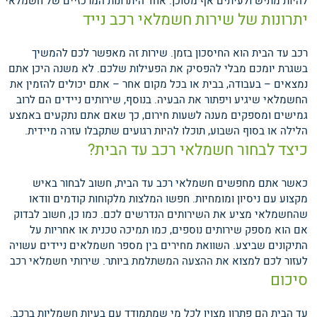
להיות מתיש ולעיתים אף מסוכן.
אחד היתרונות המרכזיים של חשמלאי
יתרונות של שירות חשמלאי רכב נייד
רכב עד הבית הוא החיסכון בזמן. שירות זה מאפשר לכם להמשיך
בשגרת יומכם מבלי להפסיק את הפעילות שלכם. לא משנה היכן אתם
נמצאים – בעבודה, בבית או בכל מקום אחר – אתם יכולים להזמין את
החשמלאי שיגיע ויפתור את הבעיה. בנוסף, שירותים ניידים הם לרוב
גמישים ומספקים מענה לשעות חירום, כך שאם אתם נתקעים באמצע
הלילה או בסוף השבוע, תוכלו להיות רגועים שתקבלו עזרה מיידית.
כיצד לבחור חשמלאי רכב עד הבית?
כאשר אתם מחפשים חשמלאי רכב עד הבית, חשוב לבחור באיש
מקצוע עם ניסיון ומומחיות. חפשו המלצות מלקוחות קודמים וודאו
שהחשמלאי מציע את השירותים הנדרשים לכם. כמו כן, חשוב לבדוק
אם הוא מספק שירותים נוספים, כמו תמיכה טכנית או אחריות על
התיקונים שביצע. השוואת מחירים בין מספר חשמלאים ניידים עשויה
לעזור לכם למצוא את ההצעה המשתלמת ביותר.
שירותי חשמלאי רכב
סיכום
עד הבית הם פתרון מצוין לכל מי שמתמודד עם בעיות חשמליות ברכב.