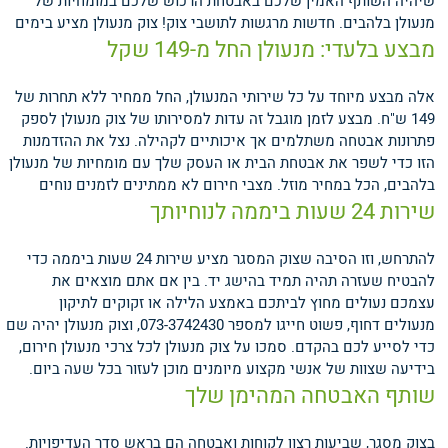
שיהיה השותף האמין שלכם באבטחת הרכוש שלכם במומחיות של
מנעולן בלהבים.
חדשות מרגשות לתושבי צוק! צוק מנעולן מציע בימים
מבצע בלעדי: מנעולן החל מ-149 שקל
אלה מבצע מיוחד על כל שירותי המנעולן, החל ממחיר ללא תחרות של
149 ש"ח. מבצע לזמן מוגבל זה עדות למסירותו של צוק מנעולן לספק
פתרונות אבטחה משתלמים אך איכותיים לקהילה. נצל את ההזדמנות
הזו כדי לשפר את אבטחת הבית או העסק שלך עם מומחיות של מנעולן
בלהבים, הכל במחיר מוזל.
מצבי חירום לא ממתינים לזמנים נוחים
שירות 24 שעות ביממה לנוחיותך
להתרחש, וזו הסיבה שצוק המסגר מציע שירות 24 שעות ביממה כדי
להבטיח שעזרה תהיה תמיד בהישג יד. בין אם אתם מוצאים את
עצמכם נעולים מחוץ לביתכם באמצע הלילה או זקוקים לתיקון
מנעולים דחוף, פשוט חייגו למספר 073-3742430, וצוק מנעולן יהיה שם
כדי לסייע לכם בהקדם. סמכו על צוק מנעולן לכל צרכי מנעולן חירום,
בידיעה שצוות של אנשי מקצוע מיומנים מוכן לעזור בכל שעה ביום.
שותף האבטחה המהימן שלך
בצוק מסגר, שביעות רצון לקוחות ואבטחה הם בראש סדר העדיפויות.