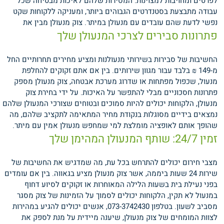
לפרטים ומחויבות למצוינות. המסירות שלהם לאיכות מבטיחה שכל
עבודה מתבצעת בסטנדרטים הגבוהים ביותר, ומעניקה ללקוחות שקט
נפשי לדעת שהם עובדים עם מנעולן במיתר.
צוק מנעולן מבין את
פתרונות סבירים לצרכי המנעולן שלך
החשיבות של סבירות בשירותי מנעולנות ומציע מחירים תחרותיים החל
מ-149 ₪ בלבד עבור מגוון שירותים. בין אם אתם זקוקים להחלפת
מנעול, שכפול מפתחות או שדרוג מערכת אבטחה, צוק מנעולן מספק
פתרונות חסכוניים מבלי להתפשר על האיכות. על ידי בחירת צוק
מנעולן, הלקוחות יכולים להיות סמוכים ובטוחים שצורכי המנעולן שלהם
נמצאים בידיים מסוגלות בנקודת מחיר המתאימה לתקציב שלהם, מה
שהופך אותם לאופציה מומלצת למי שמחפש מנעולן אמין עם מיתר.
זמין 24/7: שותף המנעולן המהימן שלך
מצבי חירום יכולים להתרחש בכל עת, מה שמדגיש את החשיבות של
שירות 24 שעות ביממה, אשר צוק מנעולן מציע בגאווה. בין אם עומדים
בפני נעילת בית בשעות הלילה המאוחרות או זקוקים לסיוע דחוף
במנעול לא תקין, הלקוחות יכולים לסמוך על הזמינות של צוק מסגר
מסביב לשעון. בטלפון 073-3742430, אנשים יכולים להגיע במהירות
לצוות המומחים של צוק מנעולן, שיענה מיידית על מנת לספק את