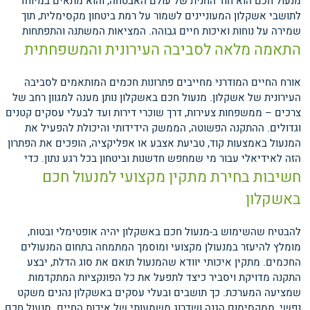
מנעול חכם הוא חוד החנית של עולם האבטחה, והוא מתאים במיוחד
לתושבי אשקלון המעוניינים לשמור על רמת ביטחון מקסימלית, תוך
שמירה על נוחות ואיכות חיים גבוהה.
המציאות המשתנה והתפתחות
התאמה מלאה לסביבה העירונית והמשפחתית
אורח החיים המודרני מחייבים פתרונות חכמים המותאמים לסביבה
העירונית של אשקלון. מנעול חכם באשקלון נותן מענה למגוון רחב של
צרכים – ממשפחות צעירות, דרך שוכרי דירות ועד לבעלי עסקים קטנים
וגדולים. ההתקנה הפשוטה, הממשק הידידותי והיכולת להפעיל את
המנעול באמצעות קוד, טביעת אצבע או אפליקציה, הופכים את הפתרון
הזה לאידיאלי עבור מי שמחפש חדשנות וביטחון בכל רגע נתון.
כדי
חשיבות בחירת מתקין מקצועי למנעול חכם
באשקלון
להבטיח שהשימוש ב-מנעול חכם באשקלון יהיה אופטימלי ובטוח,
מומלץ להיעזר במנעולן מקצועי ומוסמך המתמחה בתחום המנעולים
החכמים. מתקין איכותי יוודא שהמנעול תואם את סוג הדלת, יבצע
התקנה מדויקת ויסביר כיצד לתפעל את כל הפונקציות המתקדמות
שמציעה המערכת. כך תושבים ובעלי עסקים באשקלון נהנים משקט
נפשי, ממקסימום הגנה ושדרוג משמעותי של איכות החיים. מנעול חכם