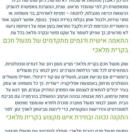
הסיכון לאובדן מפתחות או שכפול לא מורשה, כיוון שהגישה לבית
מתאפשרת רק למי שהוגדר מראש. שנית, המערכת מאפשרת להעניק
הרשאות כניסה מוגבלות, לדוגמה – זמניות לאורחים, בני משפחה או
נותני שירות, ולבטל אותן בקלות במידת הצורך. בנוסף, אפשר לעקוב אחר
היסטוריית הכניסות לבית ולקבל התראות בזמן אמת על ניסיונות גישה
לא מורשים, כך שניתן לשמור על שקט נפשי ובקרה מלאה בכל עת.
התאמה אישית ודגמים מתקדמים של מנעול חכם
בקרית מלאכי
שוק מנעול חכם בקרית מלאכי מציע מגוון רחב של דגמים וטכנולוגיות,
המתאימים לכל סוגי הדלתות והצרכים. ניתן לבחור בין מנעולים
ביומטריים עם טביעת אצבע, מנעולים עם קוד דיגיטלי, ואפילו מנעולים
הנשלטים מרחוק באמצעות אפליקציה ייעודית. כך כל משפחה או עסק
בעיר יכולים להתאים לעצמם את הפתרון המדויק עבורם, תוך דגש על
נוחות שימוש, רמת אבטחה גבוהה ועיצוב המשתלב בהרמוניה עם סביבת
הבית. חשוב לבחור מנעול מחברה מוכרת ולוודא שהמוצר מותאם
לסטנדרטים והדרישות המקומיות, כדי ליהנות מביטחון לאורך זמן.
לפני
התקנה נכונה ובחירת איש מקצוע בקרית מלאכי
התקנת מנעול חכם בקרית מלאכי, מומלץ להתייעץ עם מנעולן מקצועי,