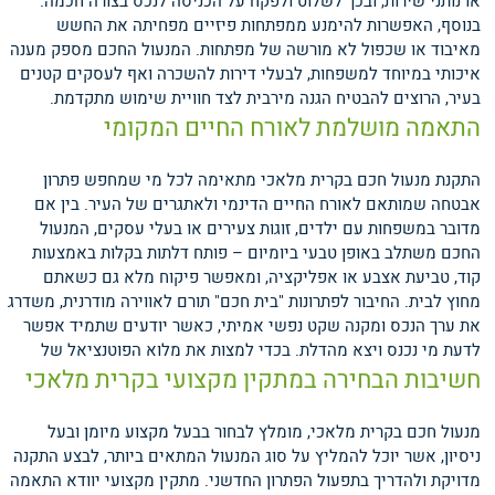
או נותני שירות, ובכך לשלוט ולפקח על הכניסה לנכס בצורה חכמה.
בנוסף, האפשרות להימנע ממפתחות פיזיים מפחיתה את החשש
מאיבוד או שכפול לא מורשה של מפתחות. המנעול החכם מספק מענה
איכותי במיוחד למשפחות, לבעלי דירות להשכרה ואף לעסקים קטנים
בעיר, הרוצים להבטיח הגנה מירבית לצד חוויית שימוש מתקדמת.
התאמה מושלמת לאורח החיים המקומי
התקנת מנעול חכם בקרית מלאכי מתאימה לכל מי שמחפש פתרון
אבטחה שמותאם לאורח החיים הדינמי ולאתגרים של העיר. בין אם
מדובר במשפחות עם ילדים, זוגות צעירים או בעלי עסקים, המנעול
החכם משתלב באופן טבעי ביומיום – פותח דלתות בקלות באמצעות
קוד, טביעת אצבע או אפליקציה, ומאפשר פיקוח מלא גם כשאתם
מחוץ לבית. החיבור לפתרונות "בית חכם" תורם לאווירה מודרנית, משדרג
את ערך הנכס ומקנה שקט נפשי אמיתי, כאשר יודעים שתמיד אפשר
לדעת מי נכנס ויצא מהדלת.
בכדי למצות את מלוא הפוטנציאל של
חשיבות הבחירה במתקין מקצועי בקרית מלאכי
מנעול חכם בקרית מלאכי, מומלץ לבחור בבעל מקצוע מיומן ובעל
ניסיון, אשר יוכל להמליץ על סוג המנעול המתאים ביותר, לבצע התקנה
מדויקת ולהדריך בתפעול הפתרון החדשני. מתקין מקצועי יוודא התאמה