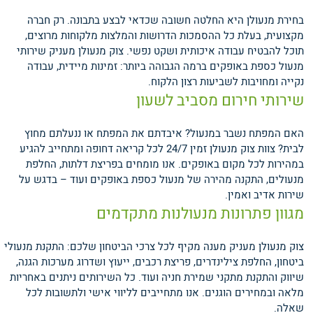
בחירת מנעולן היא החלטה חשובה שכדאי לבצע בתבונה. רק חברה
מקצועית, בעלת כל ההסמכות הדרושות והמלצות מלקוחות מרוצים,
תוכל להבטיח עבודה איכותית ושקט נפשי. צוק מנעולן מעניק שירותי
מנעול כספת באופקים ברמה הגבוהה ביותר: זמינות מיידית, עבודה
נקייה ומחויבות לשביעות רצון הלקוח.
שירותי חירום מסביב לשעון
האם המפתח נשבר במנעול? איבדתם את המפתח או ננעלתם מחוץ
לבית? צוות צוק מנעולן זמין 24/7 לכל קריאה דחופה ומתחייב להגיע
במהירות לכל מקום באופקים. אנו מומחים בפריצת דלתות, החלפת
מנעולים, התקנה מהירה של מנעול כספת באופקים ועוד – בדגש על
שירות אדיב ואמין.
מגוון פתרונות מנעולנות מתקדמים
צוק מנעולן מעניק מענה מקיף לכל צרכי הביטחון שלכם: התקנת מנעולי
ביטחון, החלפת צילינדרים, פריצת רכבים, ייעוץ ושדרוג מערכות הגנה,
שיווק והתקנת מתקני שמירת חניה ועוד. כל השירותים ניתנים באחריות
מלאה ובמחירים הוגנים. אנו מתחייבים לליווי אישי ולתשובות לכל
שאלה.