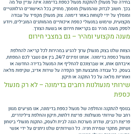
בחירה של מנעולן להתקנת מנעול כספת בדימונה אינה עניין של מה
בכך. חשוב לבדוק שהמנעולן מוסמך, מחזיק בכל האישורים הרלוונטיים
ומומלץ על ידי לקוחות באזור דימונה. צוק מנעולן מקפיד על עבודה
מקצועית, שימוש במנעולי כספת איכותיים מהמותגים המובילים, ויודע
לספק מענה מהיר גם בקריאות חירום או בשעת הצורך.
מענה מקצועי ומהיר – גם במצבי חירום
הצוות שלנו בצוק מנעולן ערוך להגיע במהירות לכל קריאה להחלפת
מנעול כספת בדימונה. אנחנו זמינים 24/7, בין אם נשבר לכם המפתח,
איבדתם אותו, או שברצונכם להחליף את המנעול בדירה החדשה או
בעסק. כל עבודה מתבצעת תוך הקפדה על שירות אדיב, שקיפות מלאה
ואחריות מלאה על כל התקנה או תיקון.
שירותי מנעולנות רחבים בדימונה – לא רק מנעול
כספת
בנוסף להתקנה והחלפה של מנעול כספת בדימונה, אנו מציעים מגוון
רחב של שירותי מנעולנות: פריצת דלתות, תיקון והחלפת צילינדרים,
פריצת רכבים, שדרוג מערכות הגנה לבית ולעסק, התקנת מנעולי ביטחון
ושיווק מתקני שמירת חניה. כל השירותים שלנו ניתנים על ידי אנשי