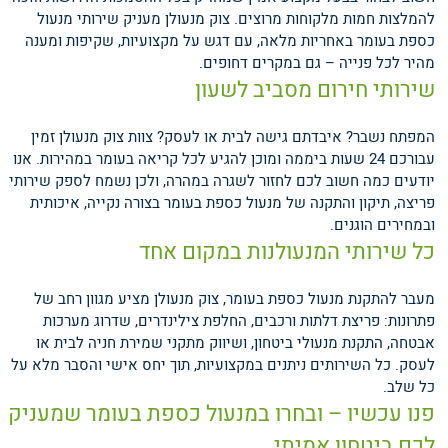
להמלצות חמות מלקוחות מרוצים. צוק מנעולן מעניק שירותי מנעול
כספת בעומר באחריות מלאה, עם דגש על מקצועיות, שקיפות ומענה
מהיר לכל פנייה – גם במקרים דחופים.
שירותי חירום מסביב לשעון
המפתח נשבר? איבדתם גישה לבית או לעסק? צוות צוק מנעולן זמין
עבורכם 24 שעות ביממה ומוכן להגיע לכל קריאה בעומר במהירות. אנו
יודעים כמה חשוב לכם לחזור לשגרה במהרה, ולכן נשמח לספק שירותי
פריצה, תיקון והתקנה של מנעול כספת בעומר בצורה נקייה, איכותית
ובמחירים הוגנים.
כל שירותי המנעולנות במקום אחד
מעבר להתקנת מנעול כספת בעומר, צוק מנעולן מציע מגוון רחב של
פתרונות: פריצת דלתות ורכבים, החלפת צילינדרים, שדרוג מערכות
אבטחה, התקנת מנעולי ביטחון, ושיווק מתקני שמירת חניה לבית או
לעסק. כל השירותים ניתנים במקצועיות, תוך יחס אישי והסבר מלא על
כל שלב.
פנו עכשיו – ובחרו במנעול כספת בעומר שמעניק
לכם ביטחון אמיתי