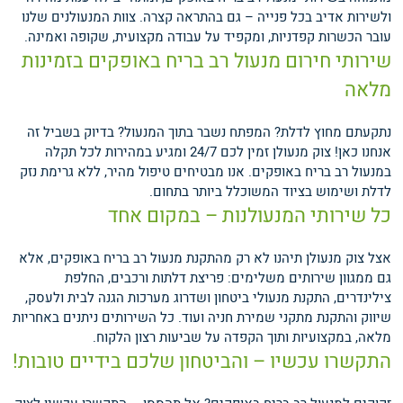
ולשירות אדיב בכל פנייה – גם בהתראה קצרה. צוות המנעולנים שלנו
עובר הכשרות קפדניות, ומקפיד על עבודה מקצועית, שקופה ואמינה.
שירותי חירום מנעול רב בריח באופקים בזמינות
מלאה
נתקעתם מחוץ לדלת? המפתח נשבר בתוך המנעול? בדיוק בשביל זה
אנחנו כאן! צוק מנעולן זמין לכם 24/7 ומגיע במהירות לכל תקלה
במנעול רב בריח באופקים. אנו מבטיחים טיפול מהיר, ללא גרימת נזק
לדלת ושימוש בציוד המשוכלל ביותר בתחום.
כל שירותי המנעולנות – במקום אחד
אצל צוק מנעולן תיהנו לא רק מהתקנת מנעול רב בריח באופקים, אלא
גם ממגוון שירותים משלימים: פריצת דלתות ורכבים, החלפת
צילינדרים, התקנת מנעולי ביטחון ושדרוג מערכות הגנה לבית ולעסק,
שיווק והתקנת מתקני שמירת חניה ועוד. כל השירותים ניתנים באחריות
מלאה, במקצועיות ותוך הקפדה על שביעות רצון הלקוח.
התקשרו עכשיו – והביטחון שלכם בידיים טובות!