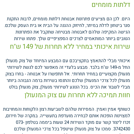
דלתות מומחים
היום. לכן הם מציעים פתרונות אבטחת דלתות מומחים, לרבות התקנת
סגר ביטחון לדלת במיתר, לחיזוק ההגנה על הבית או בית העסק שלכם.
הגישה המקיפה שלהם לאבטחה מבטיחה שתקבל את הפתרונות
הטובים ביותר המותאמים לצרכים הספציפיים שלך.
פתחו שירות
שירות איכותי במחיר ללא תחרות של 149 ש"ח
איכותי מבלי להתאמץ בתקציבכם עם המבצע המיוחד של צוק מנעולן
החל מ-149 ש"ח בלבד. מבצע בלעדי זה מאפשר לכם לגשת לשירותי
מנעולן מקצועיים במחיר תחרותי. אל תתפשרו על אבטחה - בחרו בצוק
מנעולן לכל צרכי המנעולן שלכם והתנסו בשירות ברמה הגבוהה ביותר
מבלי לשבור את הכיס.
בכל הנוגע לשירותי מנעולן, צוק מנעולן בולט
חוות תמיכה ללא תחרות עם צוק המנעולן
כשותף אמין ואמין. המסירות שלהם לשביעות רצון הלקוחות והמחויבות
למצוינות הופכות אותם לבחירה מועדפת בתעשייה. במקרה של חירום,
זכרו ליצור קשר עם מוקד השירות 24 שעות ביממה בטלפון 073-
3742430. סמכו על צוק מנעולן שיטפל בכל צרכי המנעולן שלכם