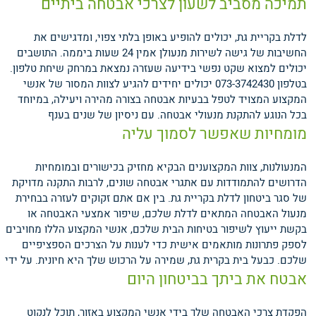
תמיכה מסביב לשעון לצרכי אבטחה ביתיים
לדלת בקריית גת, יכולים להופיע באופן בלתי צפוי, ומדגישים את
החשיבות של גישה לשירות מנעולן אמין 24 שעות ביממה. התושבים
יכולים למצוא שקט נפשי בידיעה שעזרה נמצאת במרחק שיחת טלפון.
בטלפון 073-3742430 יכולים יחידים להגיע לצוות המסור של אנשי
המקצוע המצויד לטפל בבעיות אבטחה בצורה מהירה ויעילה, במיוחד
בכל הנוגע להתקנת מנעולי אבטחה.
עם ניסיון של שנים בענף
מומחיות שאפשר לסמוך עליה
המנעולנות, צוות המקצוענים הבקיא מחזיק בכישורים ובמומחיות
הדרושים להתמודדות עם אתגרי אבטחה שונים, לרבות התקנה מדויקת
של סגר ביטחון לדלת בקריית גת. בין אם אתם זקוקים לעזרה בבחירת
מנעול האבטחה המתאים לדלת שלכם, שיפור אמצעי האבטחה או
בקשת ייעוץ לשיפור בטיחות הבית שלכם, אנשי המקצוע הללו מחויבים
לספק פתרונות מותאמים אישית כדי לענות על הצרכים הספציפיים
שלכם.
כבעל בית בקרית גת, שמירה על הרכוש שלך היא חיונית. על ידי
אבטח את ביתך בביטחון היום
הפקדת צרכי האבטחה שלך בידי אנשי המקצוע באזור, תוכל לנקוט