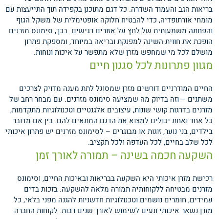
בריאות הגב והעמוד השדרה. כל דגם מתוכנן בקפידה תוך התייעצות עם
מומחי אורתופדיה, כדי להבטיח חלוקה אופטימלית של משקל הגוף
והפחתה משמעותית של לחץ על אזורים רגישים. בכך, סימונס מזרנים
הופכת את חווית השינה למפנקת ובריאה במיוחד, ומספקת פתרון
מושלם לכל מי שמחפש מזרן שלא מתפשר על איכות ונוחות.
מגוון פתרונות לכל סגנון חיים
החיים המודרניים דורשים מזרן שמסוגל לתת מענה מדויק לצרכים
משתנים – וזה בדיוק מה שמציעה סימונס מזרנים. עם מבחר רחב של
מזרנים בדרגות קושי שונות, עיצובים אלגנטיים וטכנולוגיות מתקדמות,
כל אחד ואחת יכולים למצוא את הדגם המתאים להם. בין אם מדובר
בילדים, בני נוער, זוגות או מבוגרים – לסימונס מזרנים יש פתרון איכותי
לכל שלב בחיים, לכל העדפה ולכל תקציב.
השקעה חכמה בשינה – תמורה לאורך זמן
רכישת מזרן איכותי היא השקעה בבריאות ובאיכות החיים, וסימונס
מזרנים מבטיחה ללקוחותיה תמורה מלאה להשקעה. בזכות בדים
עמידים, חומרים נושמים וטכנולוגיות חדשניות להגנה מפני בלאי, כל
מזרן נשאר איכותי ונעים לשימוש לאורך שנים רבות. לקוחות החברה