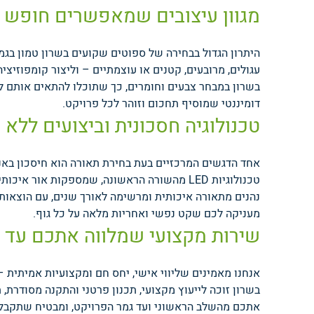
מגוון עיצובים שמאפשרים חופש י
היתרון הגדול בבחירה של ספוטים שקועים בשרון טמון בגמי
עגולים, מרובעים, קטנים או עוצמתיים – וליצור קומפוזי
בשרון במבחר צבעים וחומרים, כך שתוכלו להתאים אותם לסג
דומיננטי שמוסיף תחכום וזוהר לכל פרויקט.
טכנולוגיה חסכונית וביצועים ללא 
אחד הדגשים המרכזיים בעת בחירת תאורה הוא חיסכון באנר
טכנולוגיות LED מהשורה הראשונה, שמספקות אור
נהנים מתאורה איכותית ומרשימה לאורך שנים, עם הוצאות
מעניקה לכם שקט נפשי ואחריות מלאה על כל גוף.
שירות מקצועי שמלווה אתכם עד
אנחנו מאמינים שליווי אישי, יחס חם ומקצועיות אמיתית
בשרון זוכה לייעוץ מקצועי, תכנון פרטני והתקנה מסודרת,
אתכם מהשלב הראשוני ועד גמר הפרויקט, ומבטיח שתקבלו