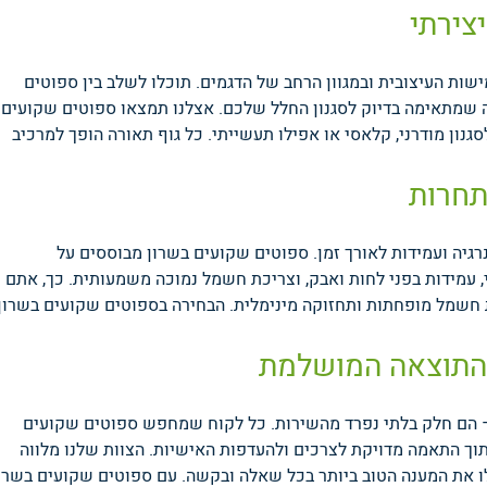
צירתי
שות העיצובית ובמגוון הרחב של הדגמים. תוכלו לשלב בין ספוטים
ציה שמתאימה בדיוק לסגנון החלל שלכם. אצלנו תמצאו ספוטים שקועים
נון מודרני, קלאסי או אפילו תעשייתי. כל גוף תאורה הופך למרכיב
תחרות
גיה ועמידות לאורך זמן. ספוטים שקועים בשרון מבוססים על
 איכותי, עמידות בפני לחות ואבק, וצריכת חשמל נמוכה משמעותית. כך, אתם
 חשמל מופחתות ותחזוקה מינימלית. הבחירה בספוטים שקועים בשרון
 התוצאה המושלמת
 – הם חלק בלתי נפרד מהשירות. כל לקוח שמחפש ספוטים שקועים
 תוך התאמה מדויקת לצרכים ולהעדפות האישיות. הצוות שלנו מלווה
 את המענה הטוב ביותר בכל שאלה ובקשה. עם ספוטים שקועים בשרו