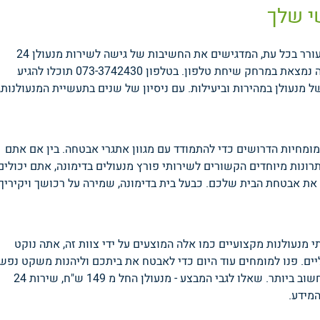
י שלך
מצבי חירום כמו צורך בפורץ מנעולים בדימונה יכולים להתעורר בכל עת, המדגישים את החשיבות של גישה לשירות מנעולן 24
שעות ביממה. תושבים יכולים למצוא ביטחון בידיעה שעזרה נמצאת במרחק שיחת טלפון. בטלפון 073-3742430 תוכלו להגיע
 מנעולן במהירות וביעילות.
עם ניסיון של שנים בתעשיית המנעולנות,
מומחיות הדרושים כדי להתמודד עם מגוון אתגרי אבטחה. בין אם אתם
תרונות מיוחדים הקשורים לשירותי פורץ מנעולים בדימונה, אתם יכולים
 את אבטחת הבית שלכם.
כבעל בית בדימונה, שמירה על רכושך ויקיריך
 מנעולנות מקצועיים כמו אלה המוצעים על ידי צוות זה, אתה נוקט
יים. פנו למומחים עוד היום כדי לאבטח את ביתכם וליהנות משקט נפשי
בידיעה שנקטתם את הצעדים הנדרשים כדי להגן על מה שחשוב ביותר. שאלו לגבי המבצע - מנעולן החל מ 149 ש"ח, שירות 24