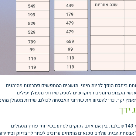
חת ביתכם הופך להיות חיוני. תושבים המחפשים פתרונות מהימנים
שי מקצוע מיומנים המוקדשים לספק שירותי מנעולן יעילים
מץ יקר. כדי להנגיש את שדרוגי האבטחה לכולם, שירות מנעולן מהימ
 ידך
מציע בימים אלו מבצע מיוחד, עם פתרונות מנעולנות החל מ-149 ₪ בלבד. בין אם אתם זקוקים לסיוע בשירותי פורץ מנעולים
 אבטחת הבית, שלהם טכנאים מומחים ערוכים לעזור לך בדיוק ובזהירות