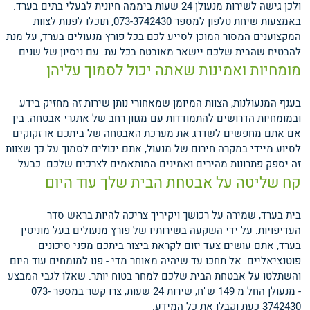
ולכן גישה לשירות מנעולן 24 שעות ביממה חיונית לבעלי בתים בערד.
באמצעות שיחת טלפון למספר 073-3742430, תוכלו לפנות לצוות
המקצוענים המסור המוכן לסייע לכם בכל פורץ מנעולים בערד, על מנת
להבטיח שהבית שלכם יישאר מאובטח בכל עת.
עם ניסיון של שנים
מומחיות ואמינות שאתה יכול לסמוך עליהן
בענף המנעולנות, הצוות המיומן שמאחורי נותן שירות זה מחזיק בידע
ובמומחיות הדרושים להתמודדות עם מגוון רחב של אתגרי אבטחה. בין
אם אתם מחפשים לשדרג את מערכת האבטחה של ביתכם או זקוקים
לסיוע מיידי במקרה חירום של מנעול, אתם יכולים לסמוך על כך שצוות
זה יספק פתרונות מהירים ואמינים המותאמים לצרכים שלכם.
כבעל
קח שליטה על אבטחת הבית שלך עוד היום
בית בערד, שמירה על רכושך ויקיריך צריכה להיות בראש סדר
העדיפויות. על ידי השקעה בשירותיו של פורץ מנעולים בעל מוניטין
בערד, אתם עושים צעד יזום לקראת ביצור ביתכם מפני סיכונים
פוטנציאליים. אל תחכו עד שיהיה מאוחר מדי - פנו למומחים עוד היום
והשתלטו על אבטחת הבית שלכם למחר בטוח יותר. שאלו לגבי המבצע
- מנעולן החל מ 149 ש"ח, שירות 24 שעות, צרו קשר במספר 073-
3742430 כעת וקבלו את כל המידע.