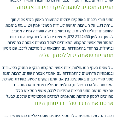
את שירותיהם במחיר סביר.
מצבי חירום כמו הצורך המיידי לאבטח
תמיכה מסביב לשעון למקרי חירום אבטחה
מפני פורץ רכבים באופקים יכולים להתעורר באופן בלתי צפוי, תוך
שימת דגש על חשיבות הגישה לשירות מנעולן אמין 24 שעות ביממה.
התושבים יכולים למצוא שקט נפשי בידיעה שעזרה זמינה מסביב
לשעון. בטלפון 073-3742430, אנשים יכולים ליצור קשר עם הצוות
המסור של אנשי המקצוע המצוידים לטפל בבעיות אבטחה במהירות
וביעילות, במיוחד בהתמודדות עם התוצאות של פריצות לרכב.
עם ניסיון
מומחיות שאתה יכול לסמוך עליה
של שנים בענף המנעולנות, צוות אנשי המקצוע הבקיא מחזיק בכישורים
ובמומחיות הדרושים להתמודדות עם אתגרי אבטחה שונים, לרבות הגנה
מפני פורץ רכבים באופקים. בין אם אתם זקוקים לסיוע בשדרוג מערכת
האבטחה של הרכב שלכם, החלפת מנעולים פגומים או מחפשים
אמצעי מניעה מפני פריצות עתידיות לרכב, אנשי המקצוע הללו
מחויבים לספק פתרונות מותאמים לצרכים הספציפיים שלכם.
כבעל
אבטח את הרכב שלך בביטחון היום
רכב, הגנה על המכונית שלך מפני איומים פוטנציאליים כמו פורצי רכב