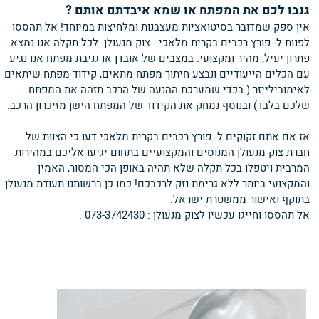
גנבו לכם את המפתח או שמא איבדתם אותם ?
אין ספק שמדובר בסיטואציות מעצבנות ומלחיצות במיוחד! אל תהססו
לפנות ל- פורץ רכבים בקרית מלאכי : צוק מנעולן. לכל תקלה אנו נמצא
פתרון יעיל, מהיר ומקצועי. במצבים של אובדן או גניבת מפתח אנו נגיע
עם הכלים הייעודיים ונבצע חיתוך מפתח מתאים, קידוד מפתח שיתאים
לאימובילייזר ( בכדי שמערכת ההנעה של הרכב תזהה את המפתח
שלכם בלבד) ובנוסף נמחק את הקידוד של המפתח הישן מזיכרון הרכב.
אז אם אתם זקוקים ל- פורץ רכבים בקרית מלאכי דעו כי הצוות של
חברת צוק מנעולן המנוסים והמקצועיים בתחום יגיעו אליכם במהירות
המרבית ויטפלו בכל תקלה שלא תהיה באופן הכי המסור, האמין
והמקצועי ביותר ללא גרימת נזק לרכבכם! כמו כן ברשותנו תעודת מנעולן
בתוקף ואישור ממשטרת ישראל.
אל תהססו וחייגו עכשיו לצוק מנעולן : 073-3742430 .