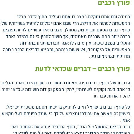
פורץ רכבים
במידה וגם אתם נתקלת במצב בו אתם נעולים מחוץ לרכב מבלי
האפשרות לפתוח את הדלת, הרי שגם אתם יכולים להיעזר בשירותיו של
פורץ רכבים מטעם חברת צוק מנעולן. מצבים אלו עשויים להיות נפוצים
הרבה יותר ממה שרבים מאמינים, אך חשוב להבין כי גם במידה ואתם
נתקלים במצב שכזה, אין סיבה לדאגה. חברתנו תגיע במהירות
האפשרית אל מיקומכם, 24 שעות ביממה, ותסייע בפריצת הרכב בצורה
מדויקת ובמינימום נזק.
פורץ רכבים – דברים שכדאי לדעת
עבודתו של פורץ רכבים הינה מאתגרת ומורכבת. אך במידה ואתם מגלים
כי אתם כעת זקוקים לשירותיו, להלן מספק נקודות חשובות שכדאי יהיה
להכיר אודות עבודתו.
כל פורץ רכבים בישראל חייב להחזיק ברישיון מטעם משטרת ישראל.
רישיון זה מאשר את עבודתו ומצביע על כך כי עומד בפניכם בעל מקצוע
אמין.
טרם פריצת המנעול של הרכב, פורץ הרכבים יוודא את זהותכם ואת
העובדה כי הרכב המדובר נמצא בבעלותכם. זאת על מנת לוודא כי