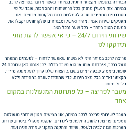
הבחירה במנעולן מקצועי חיונית במיוחד כאשר מדובר בפריצה לרכב
במיתר. צוק מנעולן מחזיק בכל הרישיונות וההסמכות, עובד על פי
סטנדרטים מחמירים וזוכה להמלצות רבות מלקוחות מרוצים. אנו
מעניקים שירות אמין, מהיר ואישי, ומבטיחים שלקוחותינו יקבלו את
המענה הטוב ביותר – בכל שעה ובכל מצב.
שירותי חירום 24/7 – כי אי אפשר לדעת מתי
תזדקקו לנו
פריצה לרכב במיתר היא לא משהו שאפשר לדחות – לפעמים המפתח
ננעל ברכב, איבדתם אותו או הוא נשבר בדלת. לכן אנחנו כאן עבורכם 24
שעות ביממה, שבעה ימים בשבוע. הצוות שלנו ערוך לתת מענה מיידי,
מקצועי ואדיב בכל מצב חירום, כדי שתחזרו לשגרה במהירות וללא
בלבול מיותר.
מעבר לפריצה – כל פתרונות המנעולנות במקום
אחד
מעבר לשירותי פריצה לרכב במיתר, אנו מציעים מגוון שירותי מנעולנות
נוספים: פריצת דלתות, החלפת צילינדרים, התקנת מנעולי ביטחון, שדרוג
מערכות הגנה לבית ולעסק, שיווק והתקנת מתקני שמירת חניה ועוד.