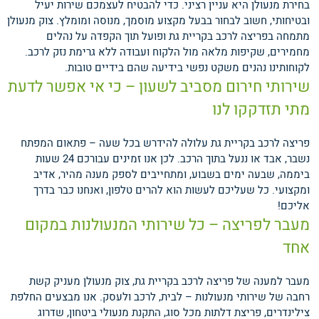
בחירת מנעולן היא עניין רציני. כדי להבטיח לעצמכם שירות יעיל
ובטיחותי, חשוב לבחור בבעל מקצוע מוסמך, מנוסה ומומלץ. צוק מנעולן
מתמחה בפריצה לרכב בקריית גת ופועל תוך הקפדה על נהלים
מחמירים, שקיפות מלאה מול הלקוח ועבודה ללא גרימת נזק לרכב.
לקוחותינו נהנים משקט נפשי בידיעה שהם בידיים טובות.
שירותי חירום מסביב לשעון – כי אי אפשר לדעת
מתי תזדקקו לנו
פריצה לרכב בקריית גת עלולה להידרש בכל שעה – פתאום המפתח
נשבר, אבד או ננעל בתוך הרכב. לכן אנו זמינים עבורכם 24 שעות
ביממה, שבעה ימים בשבוע, ומתחייבים לספק מענה מהיר, אדיב
ומקצועי. כל שעליכם לעשות הוא להרים טלפון, ואנחנו כבר בדרך
אליכם!
מעבר לפריצה – כל שירותי המנעולנות במקום
אחד
מעבר למענה של פריצה לרכב בקריית גת, צוק מנעולן מעניק קשת
רחבה של שירותי מנעולנות – לבית, לרכב ולעסק. אנו מבצעים החלפת
צילינדרים, פריצת דלתות מכל סוג, התקנת מנעולי ביטחון, שדרוג