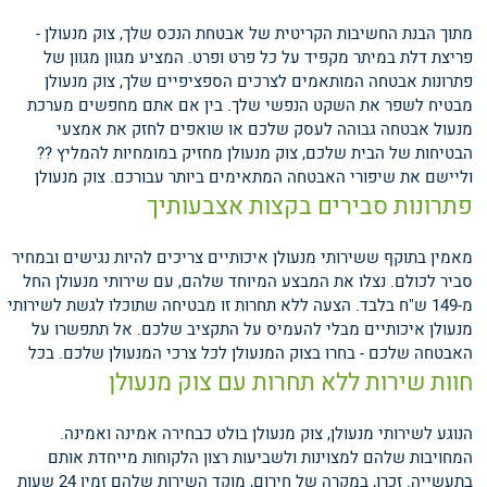
מתוך הבנת החשיבות הקריטית של אבטחת הנכס שלך, צוק מנעולן -
פריצת דלת במיתר מקפיד על כל פרט ופרט. המציע מגוון מגוון של
פתרונות אבטחה המותאמים לצרכים הספציפיים שלך, צוק מנעולן
מבטיח לשפר את השקט הנפשי שלך. בין אם אתם מחפשים מערכת
מנעול אבטחה גבוהה לעסק שלכם או שואפים לחזק את אמצעי
הבטיחות של הבית שלכם, צוק מנעולן מחזיק במומחיות להמליץ ??
וליישם את שיפורי האבטחה המתאימים ביותר עבורכם.
צוק מנעולן
פתרונות סבירים בקצות אצבעותיך
מאמין בתוקף ששירותי מנעולן איכותיים צריכים להיות נגישים ובמחיר
סביר לכולם. נצלו את המבצע המיוחד שלהם, עם שירותי מנעולן החל
מ-149 ש"ח בלבד. הצעה ללא תחרות זו מבטיחה שתוכלו לגשת לשירותי
מנעולן איכותיים מבלי להעמיס על התקציב שלכם. אל תתפשרו על
האבטחה שלכם - בחרו בצוק המנעולן לכל צרכי המנעולן שלכם.
בכל
חוות שירות ללא תחרות עם צוק מנעולן
הנוגע לשירותי מנעולן, צוק מנעולן בולט כבחירה אמינה ואמינה.
המחויבות שלהם למצוינות ולשביעות רצון הלקוחות מייחדת אותם
בתעשייה. זכרו, במקרה של חירום, מוקד השירות שלהם זמין 24 שעות