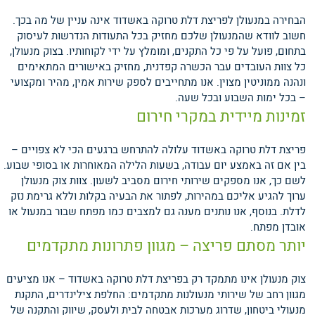
הבחירה במנעולן לפריצת דלת טרוקה באשדוד אינה עניין של מה בכך.
חשוב לוודא שהמנעולן שלכם מחזיק בכל התעודות הנדרשות לעיסוק
בתחום, פועל על פי כל התקנים, ומומלץ על ידי לקוחותיו. בצוק מנעולן,
כל צוות העובדים עבר הכשרה קפדנית, מחזיק באישורים המתאימים
ונהנה ממוניטין מצוין. אנו מתחייבים לספק שירות אמין, מהיר ומקצועי
– בכל ימות השבוע ובכל שעה.
זמינות מיידית במקרי חירום
פריצת דלת טרוקה באשדוד עלולה להתרחש ברגעים הכי לא צפויים –
בין אם זה באמצע יום עבודה, בשעות הלילה המאוחרות או בסופי שבוע.
לשם כך, אנו מספקים שירותי חירום מסביב לשעון. צוות צוק מנעולן
ערוך להגיע אליכם במהירות, לפתור את הבעיה בקלות וללא גרימת נזק
לדלת. בנוסף, אנו נותנים מענה גם למצבים כמו מפתח שבור במנעול או
אובדן מפתח.
יותר מסתם פריצה – מגוון פתרונות מתקדמים
צוק מנעולן אינו מתמקד רק בפריצת דלת טרוקה באשדוד – אנו מציעים
מגוון רחב של שירותי מנעולנות מתקדמים: החלפת צילינדרים, התקנת
מנעולי ביטחון, שדרוג מערכות אבטחה לבית ולעסק, שיווק והתקנה של