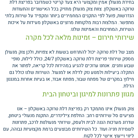
בחירת מנעולן אמין ומקצועי היא צעד קריטי כשמדובר בפריצת דלת
טרוקה באשקלון. צוות צוק מנעולן מחזיק בכל האישורים והתעודות
הנדרשות, פועל לפי התקנים המחמירים ביותר ומקפיד על שירות בלתי
מתפשר. המלצות רבות מלקוחות מרוצים באשקלון מעידות על איכות
השירות, המחויבות והאמינות שלנו.
שירותי חירום – זמינות מלאה לכל מקרה
מצב של דלת טרוקה יכול להתרחש בשעות לא צפויות, ולכן צוק מנעולן
מספק שירותי פריצת דלת טרוקה באשקלון 24/7, כולל לילות, סופי
שבוע וחגים. אנחנו ערוכים להגיע במהירות לכל קריאה, לפתור את
התקלה ביעילות ולמנוע נזק לדלת או למנעול. השירות שלנו כולל גם
חילוץ במקרים של מפתח שבור, מפתח אבוד, או בעיות אחרות במנגנון
הדלת.
מגוון פתרונות למיגון וביטחון הבית
צוק מנעולן אינו מתמקד רק בפריצת דלת טרוקה באשקלון – אנו
מציעים סל שירותים רחב: החלפת צילינדרים, התקנת מנעולי ביטחון,
שדרוג מערכות הגנה לבית ולעסק, שירותי מנעולנות לרכב, פתרונות
לשמירת חניה ועוד. כל השירותים מבוצעים ברמת מקצועיות גבוהה, עם
ליווי וייעוץ אישי לכל לקוח.