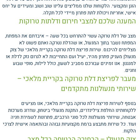
הוגן ומקצועי. הלקוחות שלנו ממליצים עלינו שוב ושוב ומעידים על יחס
אישי, אחריות ויכולת לתת פתרון מיידי לכל תקלה.
המענה שלכם למצבי חירום ודלתות טרוקות
מצב של דלת טרוקה עשוי להתרחש בכל שעה – איבדתם את המפתח,
המפתח נשבר בתוך המנעול, או שהדלת נטרקה ואתם פשוט לא
מצליחים להיכנס. שירות פריצת דלת טרוקה בקריית מלאכי של צוק
מנעולן מעניק פתרון מהיר, יעיל ועם התחייבות לא לגרום נזק לדלת או
למנגנון. אנו זמינים עבורכם מסביב לשעון, כולל לילות, סופי שבוע
וחגים.
מעבר לפריצת דלת טרוקה בקריית מלאכי –
שירותי מנעולנות מתקדמים
בנוסף לשירות פריצת דלת טרוקה בקריית מלאכי, אנו מציעים
ללקוחותינו החלפת צילינדרים, התקנת מנעולי ביטחון, שדרוג מערכות
אבטחה, שירותי מנעולנות לכל סוגי הרכבים, פתרונות לשמירת חניה
ועוד. כל שירות מתבצע ברמת מקצועיות גבוהה ובהתאמה אישית לצרכי
הלקוח.
צוק מנעולן – הבחירה הבטוחה בכל מצב