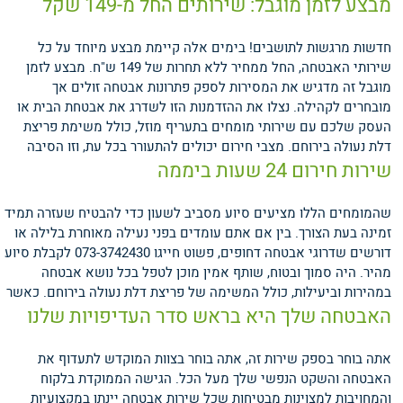
מבצע לזמן מוגבל: שירותים החל מ-149 שקל
חדשות מרגשות לתושבים! בימים אלה קיימת מבצע מיוחד על כל
שירותי האבטחה, החל ממחיר ללא תחרות של 149 ש"ח. מבצע לזמן
מוגבל זה מדגיש את המסירות לספק פתרונות אבטחה זולים אך
מובחרים לקהילה. נצלו את ההזדמנות הזו לשדרג את אבטחת הבית או
העסק שלכם עם שירותי מומחים בתעריף מוזל, כולל משימת פריצת
דלת נעולה בירוחם.
מצבי חירום יכולים להתעורר בכל עת, וזו הסיבה
שירות חירום 24 שעות ביממה
שהמומחים הללו מציעים סיוע מסביב לשעון כדי להבטיח שעזרה תמיד
זמינה בעת הצורך. בין אם אתם עומדים בפני נעילה מאוחרת בלילה או
דורשים שדרוגי אבטחה דחופים, פשוט חייגו 073-3742430 לקבלת סיוע
מהיר. היה סמוך ובטוח, שותף אמין מוכן לטפל בכל נושא אבטחה
במהירות וביעילות, כולל המשימה של פריצת דלת נעולה בירוחם.
כאשר
האבטחה שלך היא בראש סדר העדיפויות שלנו
אתה בוחר בספק שירות זה, אתה בוחר בצוות המוקדש לתעדוף את
האבטחה והשקט הנפשי שלך מעל הכל. הגישה הממוקדת בלקוח
והמחויבות למצוינות מבטיחות שכל שירות אבטחה יינתן במקצועיות