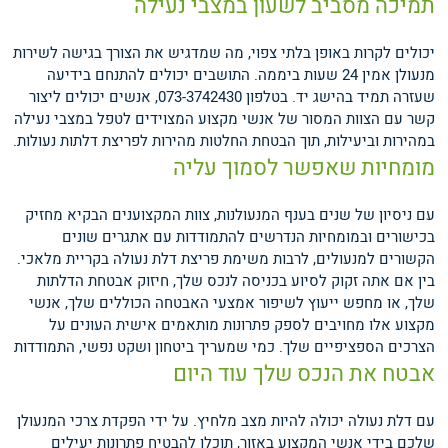
תמיכה מסביב לשעון במצבי נעילה
יכולים לקרות באופן בלתי צפוי, מה שמדגיש את הצורך בגישה לשירות
מנעולן אמין 24 שעות ביממה. התושבים יכולים להתנחם בידיעה
שעזרה תמיד בהישג יד. בטלפון 073-3742430, אנשים יכולים ליצור
קשר עם הצוות המסור של אנשי מקצוע המצוידים לטפל במצבי נעילה
במהירות וביעילות, תוך הבטחת החלטות מהירות לפריצת דלתות נעולות.
מומחיות שאפשר לסמוך עליה
עם ניסיון של שנים בענף המנעולנות, צוות המקצוענים הבקיא מחזיק
בכישורים ובמומחיות הנדרשים להתמודדות עם אתגרים שונים
הקשורים למנעולים, לרבות משימת פריצת דלת נעולה בקריית מלאכי.
בין אם אתה זקוק לסיוע בכניסה לנכס שלך, חיזוק אבטחת הדלתות
שלך, או מחפש ייעוץ לשיפור אמצעי האבטחה הכוללים שלך, אנשי
מקצוע אלו מחויבים לספק פתרונות מותאמים אישית העונים על
הצרכים הספציפיים שלך.
כמי שמעריך ביטחון ושקט נפשי, התמודדות
אבטח את הנכס שלך עוד היום
עם דלת נעולה יכולה להיות מצב מלחיץ. על ידי הפקדת צרכי המנעולן
שלכם בידי אנשי המקצוע באזור, תוכלו להבטיח פתרונות יעילים