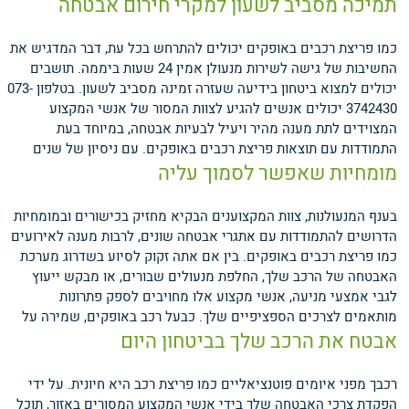
תמיכה מסביב לשעון למקרי חירום אבטחה
כמו פריצת רכבים באופקים יכולים להתרחש בכל עת, דבר המדגיש את
החשיבות של גישה לשירות מנעולן אמין 24 שעות ביממה. תושבים
יכולים למצוא ביטחון בידיעה שעזרה זמינה מסביב לשעון. בטלפון 073-
3742430 יכולים אנשים להגיע לצוות המסור של אנשי המקצוע
המצוידים לתת מענה מהיר ויעיל לבעיות אבטחה, במיוחד בעת
התמודדות עם תוצאות פריצת רכבים באופקים.
עם ניסיון של שנים
מומחיות שאפשר לסמוך עליה
בענף המנעולנות, צוות המקצוענים הבקיא מחזיק בכישורים ובמומחיות
הדרושים להתמודדות עם אתגרי אבטחה שונים, לרבות מענה לאירועים
כמו פריצת רכבים באופקים. בין אם אתה זקוק לסיוע בשדרוג מערכת
האבטחה של הרכב שלך, החלפת מנעולים שבורים, או מבקש ייעוץ
לגבי אמצעי מניעה, אנשי מקצוע אלו מחויבים לספק פתרונות
מותאמים לצרכים הספציפיים שלך.
כבעל רכב באופקים, שמירה על
אבטח את הרכב שלך בביטחון היום
רכבך מפני איומים פוטנציאליים כמו פריצת רכב היא חיונית. על ידי
הפקדת צרכי האבטחה שלך בידי אנשי המקצוע המסורים באזור, תוכל