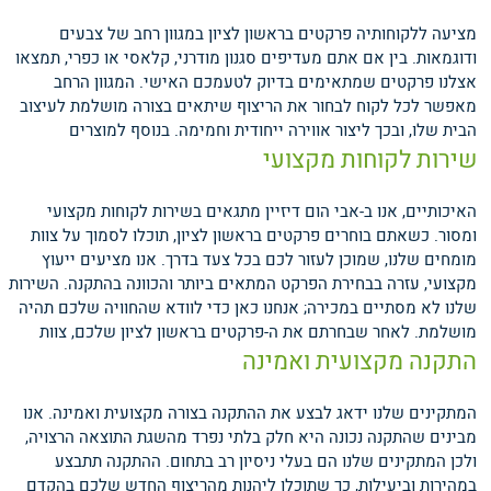
מציעה ללקוחותיה פרקטים בראשון לציון במגוון רחב של צבעים
ודוגמאות. בין אם אתם מעדיפים סגנון מודרני, קלאסי או כפרי, תמצאו
אצלנו פרקטים שמתאימים בדיוק לטעמכם האישי. המגוון הרחב
מאפשר לכל לקוח לבחור את הריצוף שיתאים בצורה מושלמת לעיצוב
הבית שלו, ובכך ליצור אווירה ייחודית וחמימה.
בנוסף למוצרים
שירות לקוחות מקצועי
האיכותיים, אנו ב-אבי הום דיזיין מתגאים בשירות לקוחות מקצועי
ומסור. כשאתם בוחרים פרקטים בראשון לציון, תוכלו לסמוך על צוות
מומחים שלנו, שמוכן לעזור לכם בכל צעד בדרך. אנו מציעים ייעוץ
מקצועי, עזרה בבחירת הפרקט המתאים ביותר והכוונה בהתקנה. השירות
שלנו לא מסתיים במכירה; אנחנו כאן כדי לוודא שהחוויה שלכם תהיה
מושלמת.
לאחר שבחרתם את ה-פרקטים בראשון לציון שלכם, צוות
התקנה מקצועית ואמינה
המתקינים שלנו ידאג לבצע את ההתקנה בצורה מקצועית ואמינה. אנו
מבינים שהתקנה נכונה היא חלק בלתי נפרד מהשגת התוצאה הרצויה,
ולכן המתקינים שלנו הם בעלי ניסיון רב בתחום. ההתקנה תתבצע
במהירות וביעילות, כך שתוכלו ליהנות מהריצוף החדש שלכם בהקדם