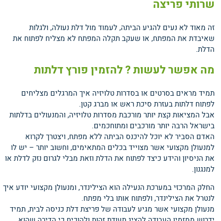
שרותי פריצה
זה מאוד לא נעים להגיע הביתה, לעמוד מול דלת נעולה, ולגלות
שאיבדת את המפתח, או שעקב תקלה המפתח לא מצליח לפתוח את
הדלת.
מה אפשר לעשות ? להזמין פורץ דלתות
תמיד מראים בסרטים או בסדרות טלויזיה איך המרגלים מצליחים
לפתוח דלתות בעזרת סיכת ראש או מברג קטן.
אבל המציאות קצת יותר מורכבת מסדרות טלויזיה, והמנעולים בדלתות
בישראל הרבה יותר מורכבים ומתוחכמים.
האדם הסביר לא יוכל להיכנס הביתה ללא מפתח, ויצטרך לקרוא
למנעולן מקצועי אשר מצוייד בכלים המתאימים, וחשוב יותר – יש לו
את הניסיון והידע כיצד לפתוח את הדלת וזאת מבלי לגרום נזק לדלת או
למנגנון.
החלק המרכזי במערכת הנעילה הוא הצילינדר, ומנעולן מקצועי יודע איך
לנטרל את הצילינדר, ולפתוח אותו בלי מפתח.
מנעולן מקצועי אשר מגיע לעבודה של פריצת דלת כניסה לבית, תמיד
ידרוש ממזמין העבודה להציג תעודת זהות ולהוכיח כי הדירה שהוא